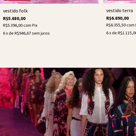
vestido terra
vestido folk
R$6.690,00
R$5.680,00
R$6.355,50
com
R$5.396,00
com
Pix
6
x de
R$1.115,0
6
x de
R$946,67
sem juros