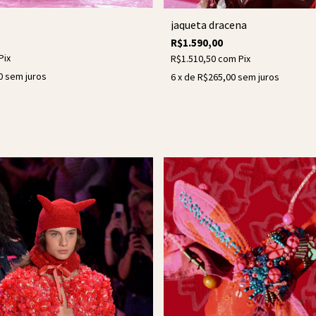
jaqueta dracena
R$1.590,00
Pix
R$1.510,50
com
Pix
0
sem juros
6
x de
R$265,00
sem juros