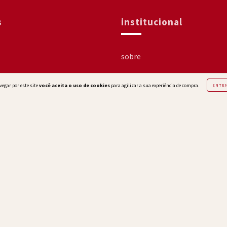
s
institucional
sobre
como comprar
vegar por este site
você aceita o uso de cookies
para agilizar a sua experiência de compra.
ENTE
política de privacidade
tegoria
trocas e devoluções
fale conosco
yright Isabela Capeto - 18776437000187 - 2026. Todos os direitos reservad