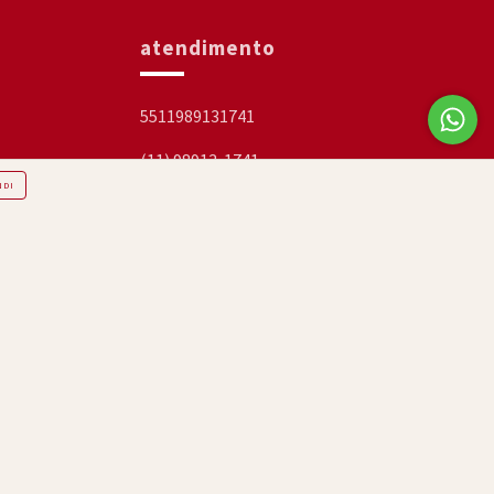
atendimento
5511989131741
(11) 98913-1741
NDI
falacmg@isabelacapeto.com.br
Ateliê: Rua Mary Pessoa 91A - 302 -
Gávea - RJ. CEP: 22451-220 Segunda a
Sexta das 10h às 17h
os.