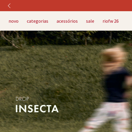
novo
categorias
acessórios
sale
riofw 26