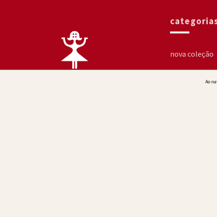
categoria
nova coleção
sale
Ao na
acessórios
compre por ca
coleções
Cop